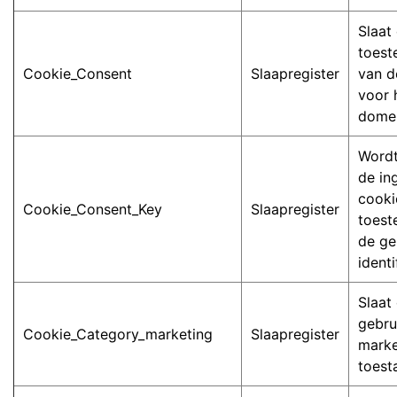
Slaat
toest
Cookie_Consent
Slaapregister
van d
voor 
domei
Wordt
de in
cooki
Cookie_Consent_Key
Slaapregister
toest
de ge
identi
Slaat
gebru
Cookie_Category_marketing
Slaapregister
marke
toest