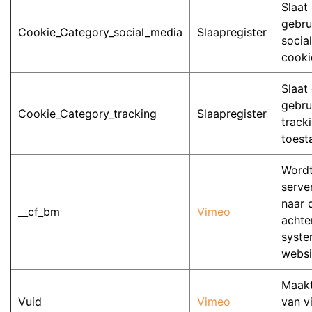
Slaat
gebru
Cookie_Category_social_media
Slaapregister
socia
cooki
Slaat
gebru
Cookie_Category_tracking
Slaapregister
track
toest
Wordt
serve
naar 
__cf_bm
Vimeo
achte
syste
websi
Maakt
Vuid
Vimeo
van v