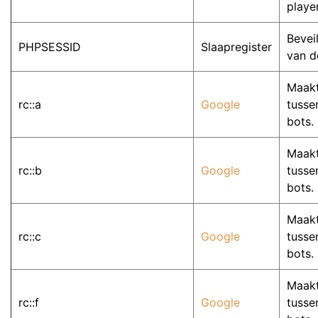
playe
Bevei
PHPSESSID
Slaapregister
van d
Maakt
rc::a
Google
tusse
bots.
Maakt
rc::b
Google
tusse
bots.
Maakt
rc::c
Google
tusse
bots.
Maakt
rc::f
Google
tusse