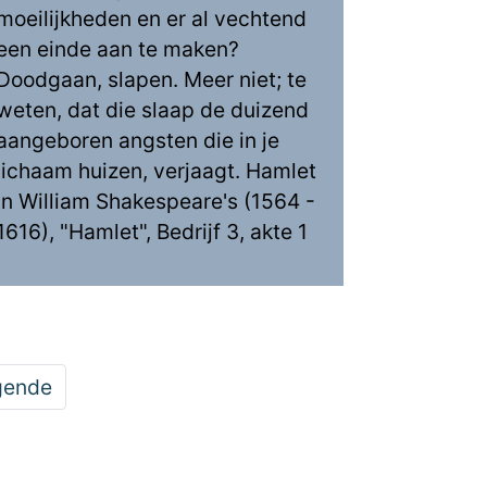
moeilijkheden en er al vechtend
een einde aan te maken?
Doodgaan, slapen. Meer niet; te
weten, dat die slaap de duizend
aangeboren angsten die in je
lichaam huizen, verjaagt. Hamlet
in William Shakespeare's (1564 -
1616), "Hamlet", Bedrijf 3, akte 1
gende