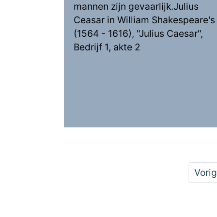
mannen zijn gevaarlijk.Julius
Ceasar in William Shakespeare's
(1564 - 1616), "Julius Caesar",
Bedrijf 1, akte 2
Vori