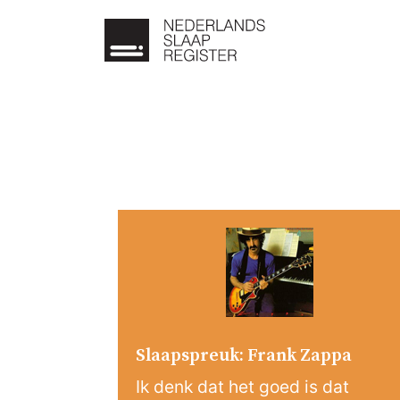
Slaapspreuk: Frank Zappa
Ik denk dat het goed is dat