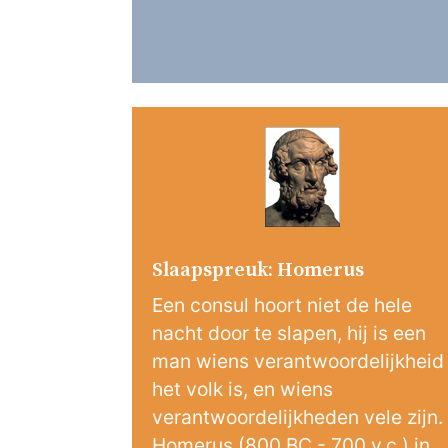
Slaapspreuk: Homerus
Een consul hoort niet de hele
nacht door te slapen, hij is een
man wiens verantwoordelijkheid
het volk is, en wiens
verantwoordelijkheden vele zijn.
Homerus (800 BC - 700 v.c.) in