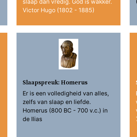
slaap dan vredig. God is wakker.
Victor Hugo (1802 - 1885)
Slaapspreuk: Homerus
Er is een volledigheid van alles,
zelfs van slaap en liefde.
Homerus (800 BC - 700 v.c.) in
de Ilias