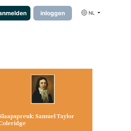
anmelden
inloggen
NL
Slaapspreuk: Samuel Taylor
Coleridge