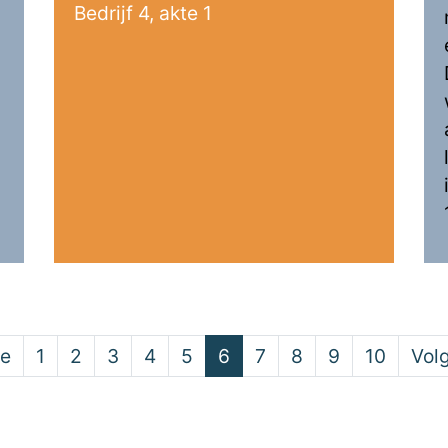
Bedrijf 4, akte 1
ge
1
2
3
4
5
6
7
8
9
10
Vol