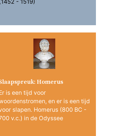
(1452 - 1519)
Slaapspreuk: Homerus
Er is een tijd voor
woordenstromen, en er is een tijd
voor slapen. Homerus (800 BC -
700 v.c.) in de Odyssee